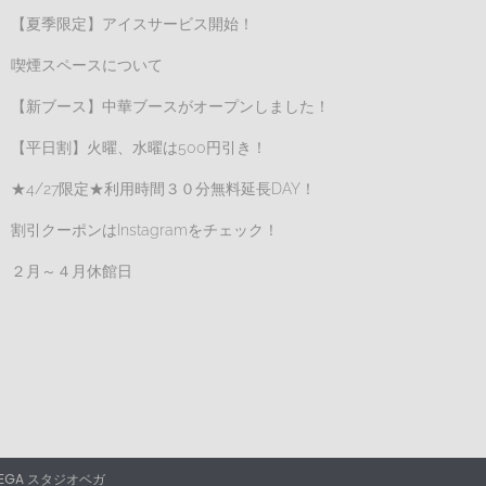
【夏季限定】アイスサービス開始！
喫煙スペースについて
【新ブース】中華ブースがオープンしました！
【平日割】火曜、水曜は500円引き！
★4/27限定★利用時間３０分無料延長DAY！
割引クーポンはInstagramをチェック！
２月～４月休館日
VEGA
スタジオベガ