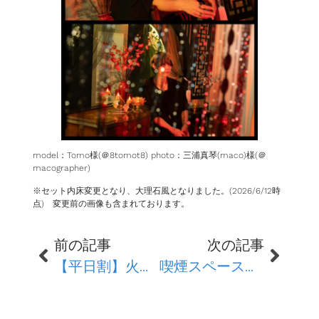
model：Tomo様(＠8tomot8) photo：三浦真琴(maco)様(＠
macographer)
※セット内床変更となり、大理石風となりました。(2026/6/12時
点) 変更前の画像も含まれております。
前の記事
次の記事
【平日割】火曜、水曜は500円引き！
喫煙スペースについて